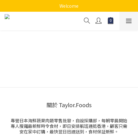
Welcome
關於 Taylor.Foods
專營日本海鮮蔬果肉類零售批發，自設採購部，每朝零晨開始
專人搜羅最新鮮時令食材，即日安排航班運抵香港，顧客只需
安在家中訂購，最快翌日迅速送到，食材保証新鮮。