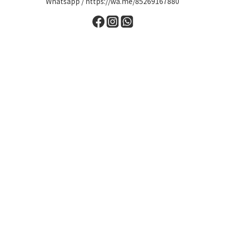
Whatsapp / https://wa.me/85269167880