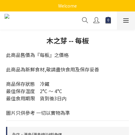
Welcome
木之芽 -- 每板
此商品售價為『每板』之價格
此商品為新鮮食材,敬請盡快食用及保存妥善
商品保存狀態　冷藏
最佳保存温度　2°C 〜 4°C
最佳食用期限　貨到後3日内
圖片只供參考 一切以實物為準
全店，港島(港島線沿線)免運