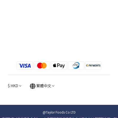
$
HKD
繁體中文
@Taylor Foods Co LTD