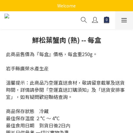
Welcome
鮮松葉蟹肉 (熟) -- 每盒
此商品售價為『每盒』價格，每盒重250g。
岩手縣廣榮水產生産
溫馨提示：此商品乃空運直送食材，敬請留意截單及送貨
時間，詳情請參閱「空運直送訂購須知」及「送貨安排事
宜」，如有疑問歡迎聯絡查詢。
商品保存狀態　冷藏
最佳保存温度 ２°C 〜 4°C
最佳食用日期　到貨日後2日内
圖片只供參考 一切以實物為準