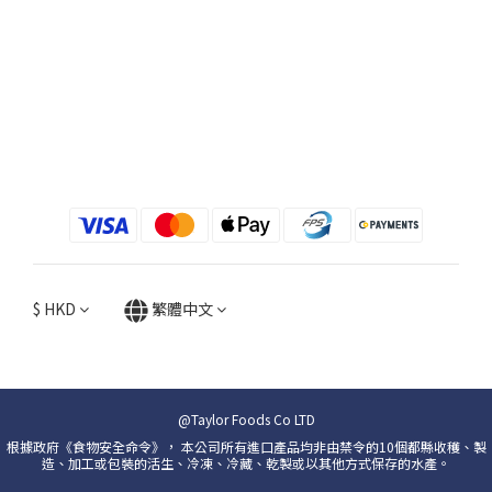
$
HKD
繁體中文
@Taylor Foods Co LTD
根據政府《食物安全命令》， 本公司所有進口產品均非由禁令的10個都縣收穫、製
造、加工或包裝的活生、冷凍、冷藏、乾製或以其他方式保存的水產。